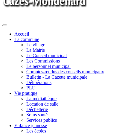
Toggle
navigation
Accueil
La commune
Le village
La Mairie
Le Conseil municipal
Les Commissions
Le personnel municipal
Comptes-rendus des conseils municipaux
Bulletin - La Cazette municipale
Délibérations
PLU
Vie pratique
La médiathèque
Location de salle
Déchetterie
Soins santé
Services publics
Enfance jeunesse
Les écoles