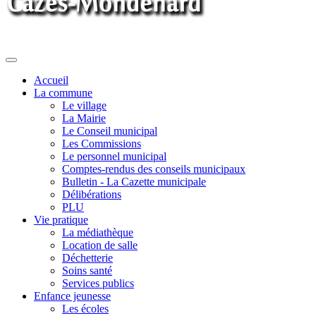
Toggle
navigation
Accueil
La commune
Le village
La Mairie
Le Conseil municipal
Les Commissions
Le personnel municipal
Comptes-rendus des conseils municipaux
Bulletin - La Cazette municipale
Délibérations
PLU
Vie pratique
La médiathèque
Location de salle
Déchetterie
Soins santé
Services publics
Enfance jeunesse
Les écoles