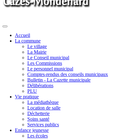
Toggle
navigation
Accueil
La commune
Le village
La Mairie
Le Conseil municipal
Les Commissions
Le personnel municipal
Comptes-rendus des conseils municipaux
Bulletin - La Cazette municipale
Délibérations
PLU
Vie pratique
La médiathèque
Location de salle
Déchetterie
Soins santé
Services publics
Enfance jeunesse
Les écoles