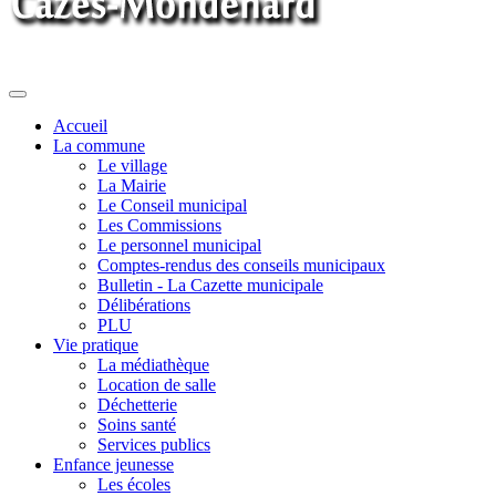
Toggle
navigation
Accueil
La commune
Le village
La Mairie
Le Conseil municipal
Les Commissions
Le personnel municipal
Comptes-rendus des conseils municipaux
Bulletin - La Cazette municipale
Délibérations
PLU
Vie pratique
La médiathèque
Location de salle
Déchetterie
Soins santé
Services publics
Enfance jeunesse
Les écoles