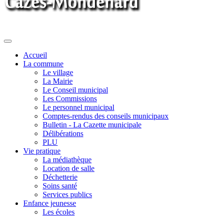
Toggle
navigation
Accueil
La commune
Le village
La Mairie
Le Conseil municipal
Les Commissions
Le personnel municipal
Comptes-rendus des conseils municipaux
Bulletin - La Cazette municipale
Délibérations
PLU
Vie pratique
La médiathèque
Location de salle
Déchetterie
Soins santé
Services publics
Enfance jeunesse
Les écoles