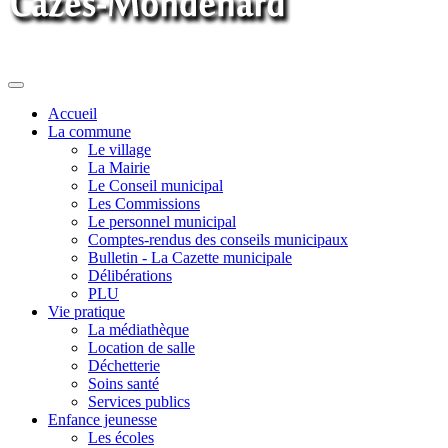
Toggle
navigation
Accueil
La commune
Le village
La Mairie
Le Conseil municipal
Les Commissions
Le personnel municipal
Comptes-rendus des conseils municipaux
Bulletin - La Cazette municipale
Délibérations
PLU
Vie pratique
La médiathèque
Location de salle
Déchetterie
Soins santé
Services publics
Enfance jeunesse
Les écoles