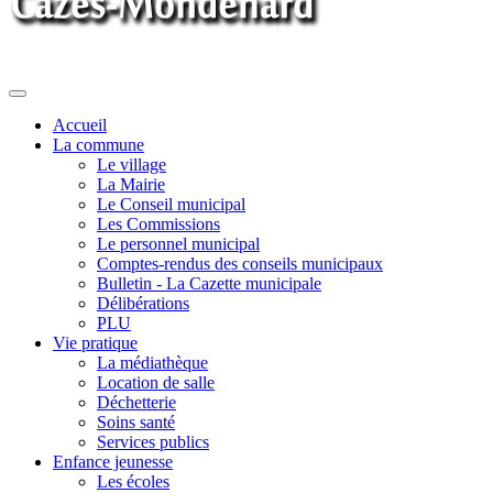
Toggle
navigation
Accueil
La commune
Le village
La Mairie
Le Conseil municipal
Les Commissions
Le personnel municipal
Comptes-rendus des conseils municipaux
Bulletin - La Cazette municipale
Délibérations
PLU
Vie pratique
La médiathèque
Location de salle
Déchetterie
Soins santé
Services publics
Enfance jeunesse
Les écoles