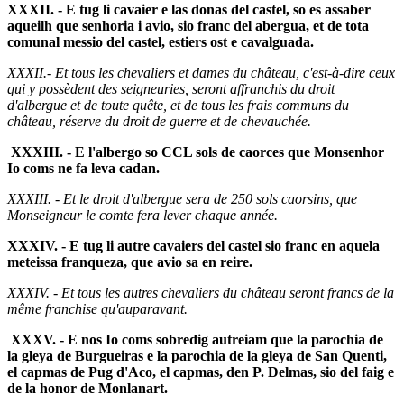
XXXII. - E tug li cavaier e las donas del castel, so es assaber
aqueilh que senhoria i avio, sio franc del abergua, et de tota
comunal messio del castel, estiers ost e cavalguada.
XXXII.- Et tous les chevaliers et dames du château, c'est-à-dire ceux
qui y possèdent des seigneuries, seront affranchis du droit
d'albergue et de toute quête, et de tous les frais communs du
château, réserve du droit de guerre et de chevauchée.
XXXIII. - E l'albergo so CCL sols de caorces que Monsenhor
Io coms ne fa leva cadan.
XXXIII. - Et le droit d'albergue sera de 250 sols caorsins, que
Monseigneur le comte fera lever chaque année.
XXXIV. - E tug li autre cavaiers del castel sio franc en aquela
meteissa franqueza, que avio sa en reire.
XXXIV. - Et tous les autres chevaliers du château seront francs de la
même franchise qu'auparavant.
XXXV. - E nos Io coms sobredig autreiam que la parochia de
la gleya de Burgueiras e la parochia de la gleya de San Quenti,
el capmas de Pug d'Aco, el capmas, den P. Delmas, sio del faig e
de la honor de Monlanart.