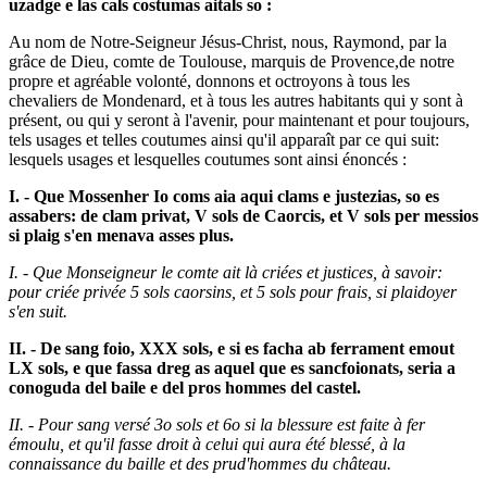
uzadge e las cals costumas aitals so :
Au nom de Notre-Seigneur Jésus-Christ, nous, Raymond, par la
grâce de Dieu, comte de Toulouse, marquis de Provence,de notre
propre et agréable volonté, donnons et octroyons à tous les
chevaliers de Mondenard, et à tous les autres habitants qui y sont à
présent, ou qui y seront à l'avenir, pour maintenant et pour toujours,
tels usages et telles coutumes ainsi qu'il apparaît par ce qui suit:
lesquels usages et lesquelles coutumes sont ainsi énoncés :
I.
- Que Mossenher Io coms aia aqui clams e justezias, so es
assabers: de clam privat, V sols de Caorcis, et V sols per messios
si plaig s'en menava asses plus.
I. - Que Monseigneur le comte ait là criées et justices, à savoir:
pour criée privée 5 sols caorsins, et 5 sols pour frais, si plaidoyer
s'en suit.
II. - De sang foio, XXX sols, e si es facha ab ferrament emout
LX sols, e que fassa dreg as aquel que es sancfoionats, seria a
conoguda del baile e del pros hommes del castel.
II. - Pour sang versé 3o sols et 6o si la blessure est faite à fer
émoulu, et qu'il fasse droit à celui qui aura été blessé, à la
connaissance du baille et des prud'hommes du château.