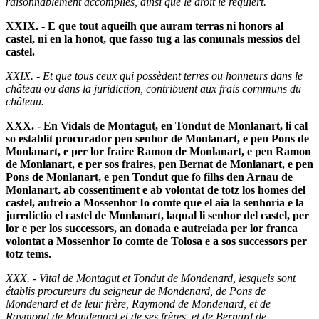
raisonnablement accomplies, ainsi que le droit le requiert.
XXIX. - E que tout aqueilh que auram terras ni honors al
castel, ni en la honot, que fasso tug a las comunals messios del
castel.
XXIX. - Et que tous ceux qui possèdent terres ou honneurs dans le
château ou dans la juridiction, contribuent aux frais cornmuns du
château.
XXX. - En Vidals de Montagut, en Tondut de Monlanart, li cal
so establit procurador pen senhor de Monlanart, e pen Pons de
Monlanart, e per lor fraire Ramon de Monlanart, e pen Ramon
de Monlanart, e per sos fraires, pen Bernat de Monlanart, e pen
Pons de Monlanart, e pen Tondut que fo filhs den Arnau de
Monlanart, ab cossentiment e ab volontat de totz los homes del
castel, autreio a Mossenhor Io comte que el aia la senhoria e la
juredictio el castel de Monlanart, laqual li senhor del castel, per
lor e per los successors, an donada e autreiada per lor franca
volontat a Mossenhor Io comte de Tolosa e a sos successors per
totz tems.
XXX. - Vital de Montagut et Tondut de Mondenard, lesquels sont
établis procureurs du seigneur de Mondenard, de Pons de
Mondenard et de leur frère, Raymond de Mondenard, et de
Raymond de Mondenard et de ses frères, et de Bernard de