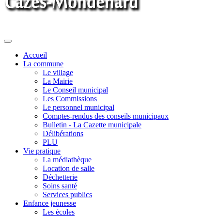
Toggle
navigation
Accueil
La commune
Le village
La Mairie
Le Conseil municipal
Les Commissions
Le personnel municipal
Comptes-rendus des conseils municipaux
Bulletin - La Cazette municipale
Délibérations
PLU
Vie pratique
La médiathèque
Location de salle
Déchetterie
Soins santé
Services publics
Enfance jeunesse
Les écoles