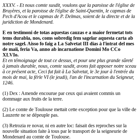
XXXV. - Et nous comte susdit, voulons que la paroisse de l'église de
Bruyères, et la paroisse de l'église de Saint-Quentin, le capmas de
Pech d'Acou et le capmas de P. Delmas, soient de la directe et de la
juridiction de Mondenard.
E en testimoni de totas aquestas cauzas e a maior fermetat tots
tems durabla, nos, coms sobredig fem sagelar aquesta carta ab
notre sagel. Aisso fo faig a La Salvetat III dias à l'intrat del mes
de maii, feria Va, anno ab incarnatione Domini Mo CCo
XLVIo.
Et en témoignage de tout ce dessus, et pour une plus grande sûreté
à jamais durable, nous, comte susdit, avons fait apposer notre sceau
à ce présent acte, Ceci fut fait à La Salvetat, le 3e jour à l'entrée du
mois de mai, la férle VI (le jeudi), l'an de l'incarnation du Seigneur,
1246.
(1) Dex : Amende encourue par ceux qui avaient commis un
dommage aux fruits de la terre.
(2) Le comte de Toulouse mettait cette exception pour que la ville de
Lauzerte ne se dépeuple pas.
(3) Retrozia re novar, ni en autre loc: faisait des reproches sur la
nouvelle situation faite à tous par le transport de la seigneurie de
Mondenard au comte de Toulouse.