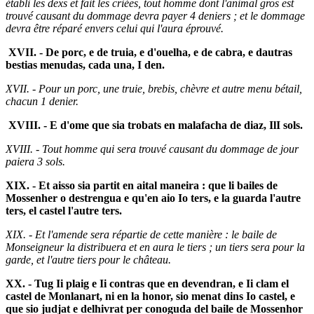
établi les dexs et fait les criées, tout homme dont l'animal gros est
trouvé causant du dommage devra payer 4 deniers ; et le dommage
devra être réparé envers celui qui l'aura éprouvé.
XVII. - De porc, e de truia, e d'ouelha, e de cabra, e dautras
bestias menudas, cada una, I den.
XVII. - Pour un porc, une truie, brebis, chèvre et autre menu bétail,
chacun 1 denier.
XVIII. - E d'ome que sia trobats en malafacha de diaz, IlI sols.
XVIII. - Tout homme qui sera trouvé causant du dommage de jour
paiera 3 sols.
XIX. - Et aisso sia partit en aital maneira : que li bailes de
Mossenher o destrengua e qu'en aio Io ters, e la guarda l'autre
ters, el castel l'autre ters.
XIX. - Et l'amende sera répartie de cette manière : le baile de
Monseigneur la distribuera et en aura le tiers ; un tiers sera pour la
garde, et l'autre tiers pour le château.
XX. - Tug Ii plaig e Ii contras que en devendran, e Ii clam el
castel de Monlanart, ni en la honor, sio menat dins Io castel, e
que sio judjat e delhivrat per conoguda del baile de Mossenhor