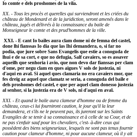
Io comte e dels proshomes de la vila.
XX. - Tous les procès et querelles qui surviendront et les criées du
château de Mondenard et de la juridiction, seront amenés dans le
château, jugés et délivrés à la connaissance du baile de
Monseigneur le comte et des prud'hommes de la ville.
XXI. - E cant Io bailes aura clam dome ni de femna del castel,
done lhi fianssas Io dia que las Ihi demandera, o, si far no
podia, que jure sobre Sans Evangelis que estie a conoguda de
lhui e de sa cort, e que no defugia, Salf cavaiers, so es assaver
aqueilh que senhoria i avio, que non devo dar fianssas per clam
d'ome, per negu clam en ques aigues V sols de justezia, ni
d'aqui en aval. Si aquel ques clamaria no era cavaiers mor, que
fes dreig az aquel que clamatz se seria, a conoguda del baile e
dels proshomes del castel, e que per aquel clam donesso justezia
al senhor, si la justezia era de V sols, ni d'aqui en aval.
XXI. - Et quand le baile aura clameur d'homme ou de femme du
château, ceux-ci lui fourniront caution, le jour qu'il la leur
demandera, et s'ils ne le peuvent pas, ils jureront sur les Saints
Evangiles de se tenir à sa connaissance et à celle de sa Cour, et de
ne pas s'enfuir sauf pour les chevaliers, c'est- à-dire ceux qui
possèdent des biens seigneuriaux, lesquels ne sont pas tenus fournir
caution pour clameur d'homme, ni pour aucune clameur, où il y ait