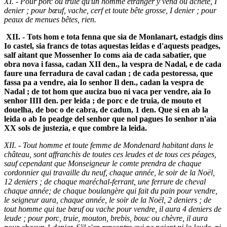
XI. - Pour porc ou truie qu'un homme étranger y vend ou achète, I
denier ; pour bœuf, vache, cerf et toute bête grosse, I denier ; pour
peaux de menues bêtes, rien.
XII. - Tots hom e tota fenna que sia de Monlanart, estadgis dins
Io castel, sia francs de totas aquestas leidas e d'aquests peadges,
salf aitant que Mossenher Io coms aia de cada sabatier, que
obra nova i fassa, cadan XII den., la vespra de Nadal, e de cada
faure una ferradura de caval cadan ; de cada pestoressa, que
fassa pa a vendre, aia Io senhor Il den., cadan la vespra de
Nadal ; de tot hom que auciza buo ni vaca per vendre, aia Io
senhor IIII den. per leida ; de porc e de truia, de mouto et
douelha, de boc o de cabra, de cadun, 1 den. Que si en ab la
leida o ab Io peadge del senhor que nol pagues Io senhor n'aia
XX sols de justezia, e que combre la leida.
XII. - Tout homme et toute femme de Mondenard habitant dans le
château, sont affranchis de toutes ces leudes et de tous ces péages,
sauf cependant que Monseigneur le comte prendra de chaque
cordonnier qui travaille du neuf, chaque année, le soir de la Noël,
12 deniers ; de chaque maréchal-ferrant, une ferrure de cheval
chaque année; de chaque boulangère qui fait du pain pour vendre,
le seigneur aura, chaque année, le soir de la Noël, 2 deniers ; de
tout homme qui tue bœuf ou vache pour vendre, il aura 4 deniers de
leude ; pour porc, truie, mouton, brebis, bouc ou chèvre, il aura