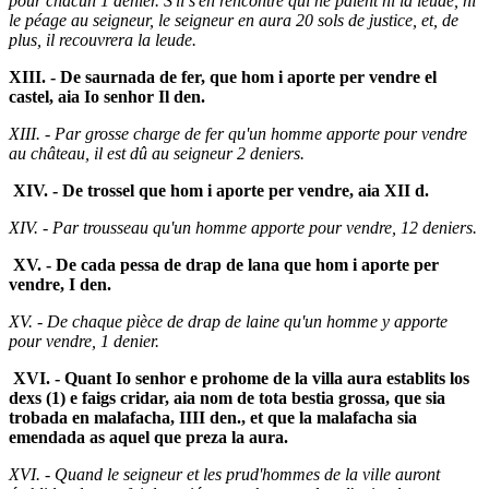
pour chacun 1 denier. S'il s'en rencontre qui ne paient ni la leude, ni
le péage au seigneur, le seigneur en aura 20 sols de justice, et, de
plus, il recouvrera la leude.
XIII. - De saurnada de fer, que hom i aporte per vendre el
castel, aia Io senhor Il den.
XIII. - Par grosse charge de fer qu'un homme apporte pour vendre
au château, il est dû au seigneur 2 deniers.
XIV. - De trossel que hom i aporte per vendre, aia XII d.
XIV. - Par trousseau qu'un homme apporte pour vendre, 12 deniers.
XV. - De cada pessa de drap de lana que hom i aporte per
vendre, I den.
XV. - De chaque pièce de drap de laine qu'un homme y apporte
pour vendre, 1 denier.
XVI. - Quant Io senhor e prohome de la villa aura establits los
dexs (1) e faigs cridar, aia nom de tota bestia grossa, que sia
trobada en malafacha, IIII den., et que la malafacha sia
emendada as aquel que preza la aura.
XVI. - Quand le seigneur et les prud'hommes de la ville auront