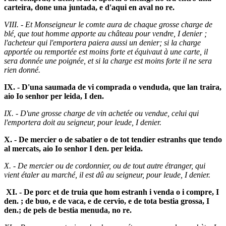
carteira, done una juntada, e d'aqui en aval no re.
VIII. - Et Monseigneur le comte aura de chaque grosse charge de
blé, que tout homme apporte au château pour vendre, I denier ;
l'acheteur qui l'emportera paiera aussi un denier; si la charge
apportée ou remportée est moins forte et équivaut à une carte, il
sera donnée une poignée, et si la charge est moins forte il ne sera
rien donné.
IX. - D'una saumada de vi comprada o venduda, que lan traira,
aio Io senhor per leida, I den.
IX. - D'une grosse charge de vin achetée ou vendue, celui qui
l'emportera doit au seigneur, pour leude, I denier.
X. - De mercier o de sabatier o de tot tendier estranhs que tendo
al mercats, aio Io senhor I den. per leida.
X. - De mercier ou de cordonnier, ou de tout autre étranger, qui
vient étaler au marché, il est dû au seigneur, pour leude, I denier.
XI. - De porc et de truia que hom estranh i venda o i compre, I
den. ; de buo, e de vaca, e de cervio, e de tota bestia grossa, I
den.; de pels de bestia menuda, no re.