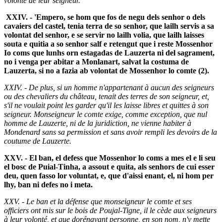
volonté de leur seigneur.
XXIV. - 'Empero, se hom que fos de negu dels senhor o dels
cavaiers del castel, tenia terra de so senhor, que lailh servis a sa
volontat del senhor, e se servir no lailh volia, que lailh laisses
souta e quitia a so senhor salf e retengut que i reste Mossenhor
Io coms que lunhs orn estagadas de Lauzerta ni del sagrament,
no i venga per abitar a Monlanart, salvat la costuma de
Lauzerta, si no a fazia ab volontat de Mossenhor lo comte (2).
XXIV. - De plus, si un homme n'appartenant à aucun des seigneurs
ou des chevaliers du château, tenait des terres de son seigneur, et,
s'il ne voulait point les garder qu'il les laisse libres et quittes à son
seigneur. Monseigneur le comte exige, comme exception, que nul
homme de Lauzerte, ni de la juridiction, ne vienne habiter à
Mondenard sans sa permission et sans avoir rempli les devoirs de la
coutume de Lauzerte.
XXV. - El ban, el defess que Mossenhor lo coms a mes el e li seu
el bosc de Puial-Tinha, a assout e quita, als senhors de cui esser
deu, quen fasso lor voluntat, e, que d'aissi enant, el, ni hom per
lhy, ban ni defes no i meta.
XXV. - Le ban et la défense que monseigneur le comte et ses
officiers ont mis sur le bois de Poujal-Tigne, il le cède aux seigneurs
à leur volonté, et que dorénavant personne, en son nom, n'y mette