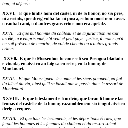
ban, ni défense.
XXVI. - E que lunhs hom del castel, ni de la honor, no sia pres,
ni arestats, que dreig volha far ni pusca, si hom mort non i avia,
o raubat cami, o d'autres grans crims non era apelatz.
XXVI. - Et que nul homme du château et de la juridiction ne soit
arrêté, ni e emprisonné, s’il veut et peut payer justice, à moins qu'il
ne soit prévenu de meurtre, de vol de chemin ou d'autres grands
crimes.
XXVll.- E que lo Mossenhor Io coms e li seu Prengua bladada
e vinada, en aissi co an faig sa en reire, en la honor, de
Monlanart.
XXVII. - Et que Monseigneur le comte et les siens prennent, en fait
du blé et du vin, ainsi qu'il se faisait par le passé, dans le ressort de
Mondenard.
XXVIII. - E que li testament e li ordein, que faran li home e las
fennas del castel e de la honor, razanoblement sio tengut aissi co
dreig o requer.
XXVIII. - Et que tous les testaments, et les dépositions écrites, que
feront les hommes et les femmes du château et du ressort soient