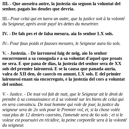
III.
- Que ausseira autre, la justezia sia seguon la voluntat del
senhor, pagats los deudes que devria.
III.
- Pour celui qui en tuera un autre, que la justice soit à la volonté
du Seigneur, après avoir payé les dettes du meurtrier.
IV.
- De fals pes et de falsa mesura, aia Io senhor LX sols.
IV.- Pour faux poids et fausses mesures, le Seigneur aura 6o sols.
V. - Justezia. - De larronessi faig de neig, aio Io senhor
encorrement a sa conoguda e a sa volontat d'aquel que proats
ne sera. E que pana de dias, la justezia del senhor sera de XX
sols del premier laironessi. E se la causa que panada auria,
valra de XII den, de caorcis en amunt, LX sols. E del primier
laironessi enant sia encorreguts, e la justezia del cors a voluntat
del senhor.
V. - Justice. - De tout vol fait de nuit, que le Seigneur ait le droit de
prendre à sa connaissance et à sa volonté sur les biens de celui qui
en sera convaincu. De tout homme qui vole de jour, la justice du
seigneur sera de 2o sols pour le Premier vol, et, si la chose volée
vaut plus de 12 deniers caorsins, l'amende sera de 6o sols ; et si le
voleur est poursuivi en récidive, la peine corporelle sera à la volonté
du seigneur.