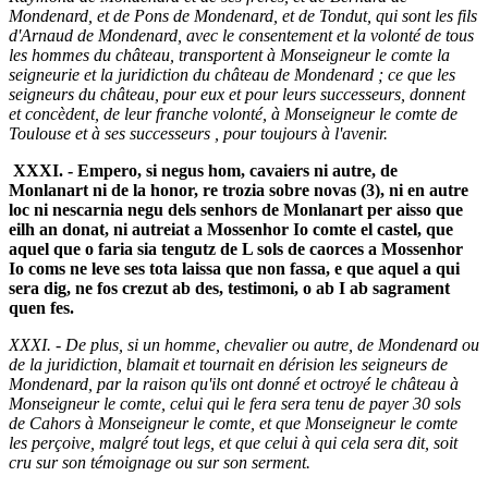
Mondenard, et de Pons de Mondenard, et de Tondut, qui sont les fils
d'Arnaud de Mondenard, avec le consentement et la volonté de tous
les hommes du château, transportent à Monseigneur le comte la
seigneurie et la juridiction du château de Mondenard ; ce que les
seigneurs du château, pour eux et pour leurs successeurs, donnent
et concèdent, de leur franche volonté, à Monseigneur le comte de
Toulouse et à ses successeurs , pour toujours à l'avenir.
XXXI. - Empero, si negus hom, cavaiers ni autre, de
Monlanart ni de la honor, re trozia sobre novas (3), ni en autre
loc ni nescarnia negu dels senhors de Monlanart per aisso que
eilh an donat, ni autreiat a Mossenhor Io comte el castel, que
aquel que o faria sia tengutz de L sols de caorces a Mossenhor
Io coms ne leve ses tota laissa que non fassa, e que aquel a qui
sera dig, ne fos crezut ab des, testimoni, o ab I ab sagrament
quen fes.
XXXI. - De plus, si un homme, chevalier ou autre, de Mondenard ou
de la juridiction, blamait et tournait en dérision les seigneurs de
Mondenard, par la raison qu'ils ont donné et octroyé le château à
Monseigneur le comte, celui qui le fera sera tenu de payer 30 sols
de Cahors à Monseigneur le comte, et que Monseigneur le comte
les perçoive, malgré tout legs, et que celui à qui cela sera dit, soit
cru sur son témoignage ou sur son serment.