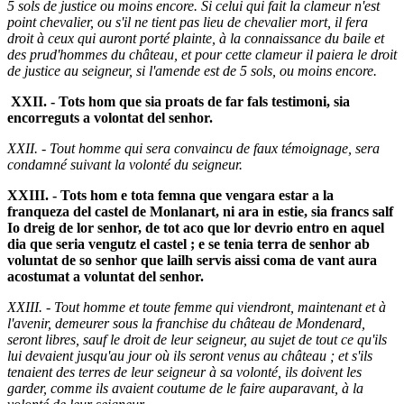
5 sols de justice ou moins encore. Si celui qui fait la clameur n'est
point chevalier, ou s'il ne tient pas lieu de chevalier mort, il fera
droit à ceux qui auront porté plainte, à la connaissance du baile et
des prud'hommes du château, et pour cette clameur il paiera le droit
de justice au seigneur, si l'amende est de 5 sols, ou moins encore.
XXII. - Tots hom que sia proats de far fals testimoni, sia
encorreguts a volontat del senhor.
XXII. - Tout homme qui sera convaincu de faux témoignage, sera
condamné suivant la volonté du seigneur.
XXIII. - Tots hom e tota femna que vengara estar a la
franqueza del castel de Monlanart, ni ara in estie, sia francs salf
Io dreig de lor senhor, de tot aco que lor devrio entro en aquel
dia que seria vengutz el castel ; e se tenia terra de senhor ab
voluntat de so senhor que lailh servis aissi coma de vant aura
acostumat a voluntat del senhor.
XXIII. - Tout homme et toute femme qui viendront, maintenant et à
l'avenir, demeurer sous la franchise du château de Mondenard,
seront libres, sauf le droit de leur seigneur, au sujet de tout ce qu'ils
lui devaient jusqu'au jour où ils seront venus au château ; et s'ils
tenaient des terres de leur seigneur à sa volonté, ils doivent les
garder, comme ils avaient coutume de le faire auparavant, à la