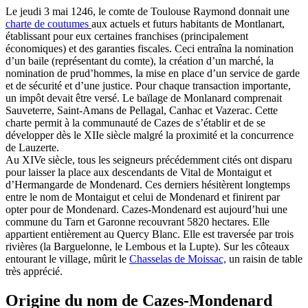
Le jeudi 3 mai 1246, le comte de Toulouse Raymond donnait une
charte de coutumes
aux actuels et futurs habitants de Montlanart,
établissant pour eux certaines franchises (principalement
économiques) et des garanties fiscales. Ceci entraîna la nomination
d’un baile (représentant du comte), la création d’un marché, la
nomination de prud’hommes, la mise en place d’un service de garde
et de sécurité et d’une justice. Pour chaque transaction importante,
un impôt devait être versé. Le baïlage de Monlanard comprenait
Sauveterre, Saint-Amans de Pellagal, Canhac et Vazerac. Cette
charte permit à la communauté de Cazes de s’établir et de se
développer dès le XIIe siècle malgré la proximité et la concurrence
de Lauzerte.
Au XIVe siècle, tous les seigneurs précédemment cités ont disparu
pour laisser la place aux descendants de Vital de Montaigut et
d’Hermangarde de Mondenard. Ces derniers hésitèrent longtemps
entre le nom de Montaigut et celui de Mondenard et finirent par
opter pour de Mondenard. Cazes-Mondenard est aujourd’hui une
commune du Tarn et Garonne recouvrant 5820 hectares. Elle
appartient entièrement au Quercy Blanc. Elle est traversée par trois
rivières (la Barguelonne, le Lembous et la Lupte). Sur les côteaux
entourant le village, mûrit le
Chasselas de Moissac,
un raisin de table
très apprécié.
Origine du nom de Cazes-Mondenard