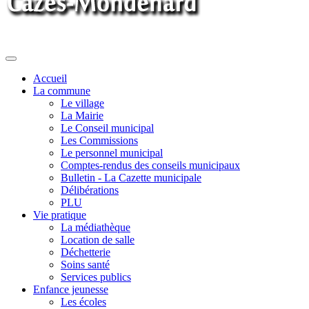
Toggle
navigation
Accueil
La commune
Le village
La Mairie
Le Conseil municipal
Les Commissions
Le personnel municipal
Comptes-rendus des conseils municipaux
Bulletin - La Cazette municipale
Délibérations
PLU
Vie pratique
La médiathèque
Location de salle
Déchetterie
Soins santé
Services publics
Enfance jeunesse
Les écoles