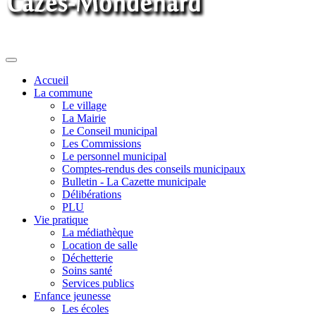
Toggle
navigation
Accueil
La commune
Le village
La Mairie
Le Conseil municipal
Les Commissions
Le personnel municipal
Comptes-rendus des conseils municipaux
Bulletin - La Cazette municipale
Délibérations
PLU
Vie pratique
La médiathèque
Location de salle
Déchetterie
Soins santé
Services publics
Enfance jeunesse
Les écoles