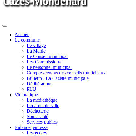
Toggle
navigation
Accueil
La commune
Le village
La Mairie
Le Conseil municipal
Les Commissions
Le personnel municipal
Comptes-rendus des conseils municipaux
Bulletin - La Cazette municipale
Délibérations
PLU
Vie pratique
La médiathèque
Location de salle
Déchetterie
Soins santé
Services publics
Enfance jeunesse
Les écoles