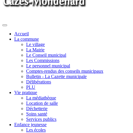
Toggle
navigation
Accueil
La commune
Le village
La Mairie
Le Conseil municipal
Les Commissions
Le personnel municipal
Comptes-rendus des conseils municipaux
Bulletin - La Cazette municipale
Délibérations
PLU
Vie pratique
La médiathèque
Location de salle
Déchetterie
Soins santé
Services publics
Enfance jeunesse
Les écoles