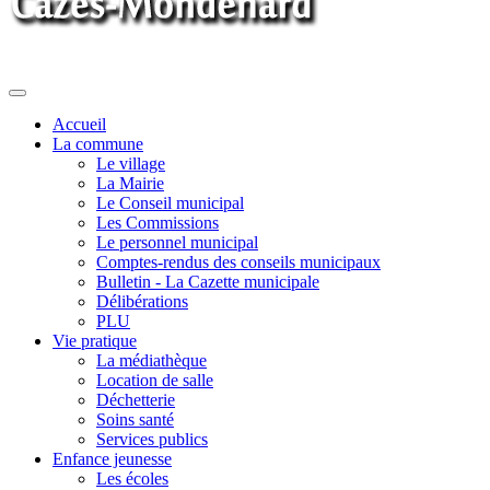
Toggle
navigation
Accueil
La commune
Le village
La Mairie
Le Conseil municipal
Les Commissions
Le personnel municipal
Comptes-rendus des conseils municipaux
Bulletin - La Cazette municipale
Délibérations
PLU
Vie pratique
La médiathèque
Location de salle
Déchetterie
Soins santé
Services publics
Enfance jeunesse
Les écoles