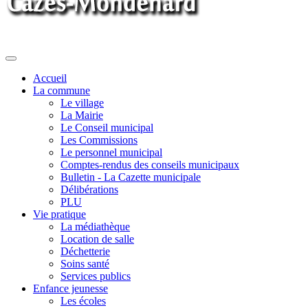
Toggle
navigation
Accueil
La commune
Le village
La Mairie
Le Conseil municipal
Les Commissions
Le personnel municipal
Comptes-rendus des conseils municipaux
Bulletin - La Cazette municipale
Délibérations
PLU
Vie pratique
La médiathèque
Location de salle
Déchetterie
Soins santé
Services publics
Enfance jeunesse
Les écoles