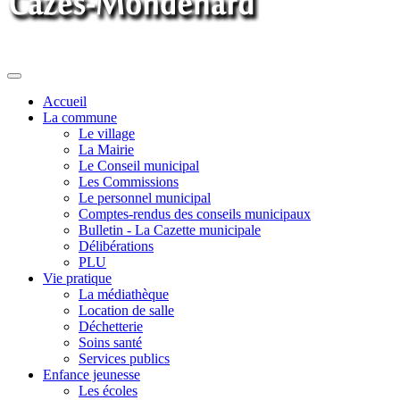
Toggle
navigation
Accueil
La commune
Le village
La Mairie
Le Conseil municipal
Les Commissions
Le personnel municipal
Comptes-rendus des conseils municipaux
Bulletin - La Cazette municipale
Délibérations
PLU
Vie pratique
La médiathèque
Location de salle
Déchetterie
Soins santé
Services publics
Enfance jeunesse
Les écoles