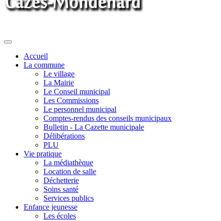
Toggle
navigation
Accueil
La commune
Le village
La Mairie
Le Conseil municipal
Les Commissions
Le personnel municipal
Comptes-rendus des conseils municipaux
Bulletin - La Cazette municipale
Délibérations
PLU
Vie pratique
La médiathèque
Location de salle
Déchetterie
Soins santé
Services publics
Enfance jeunesse
Les écoles