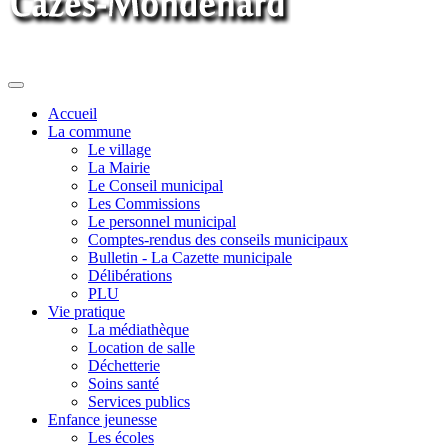
Toggle
navigation
Accueil
La commune
Le village
La Mairie
Le Conseil municipal
Les Commissions
Le personnel municipal
Comptes-rendus des conseils municipaux
Bulletin - La Cazette municipale
Délibérations
PLU
Vie pratique
La médiathèque
Location de salle
Déchetterie
Soins santé
Services publics
Enfance jeunesse
Les écoles