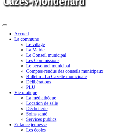
Toggle
navigation
Accueil
La commune
Le village
La Mairie
Le Conseil municipal
Les Commissions
Le personnel municipal
Comptes-rendus des conseils municipaux
Bulletin - La Cazette municipale
Délibérations
PLU
Vie pratique
La médiathèque
Location de salle
Déchetterie
Soins santé
Services publics
Enfance jeunesse
Les écoles