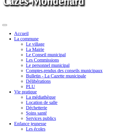
Toggle
navigation
Accueil
La commune
Le village
La Mairie
Le Conseil municipal
Les Commissions
Le personnel municipal
Comptes-rendus des conseils municipaux
Bulletin - La Cazette municipale
Délibérations
PLU
Vie pratique
La médiathèque
Location de salle
Déchetterie
Soins santé
Services publics
Enfance jeunesse
Les écoles