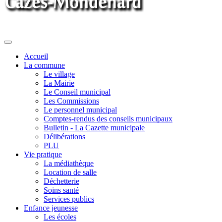
Toggle
navigation
Accueil
La commune
Le village
La Mairie
Le Conseil municipal
Les Commissions
Le personnel municipal
Comptes-rendus des conseils municipaux
Bulletin - La Cazette municipale
Délibérations
PLU
Vie pratique
La médiathèque
Location de salle
Déchetterie
Soins santé
Services publics
Enfance jeunesse
Les écoles