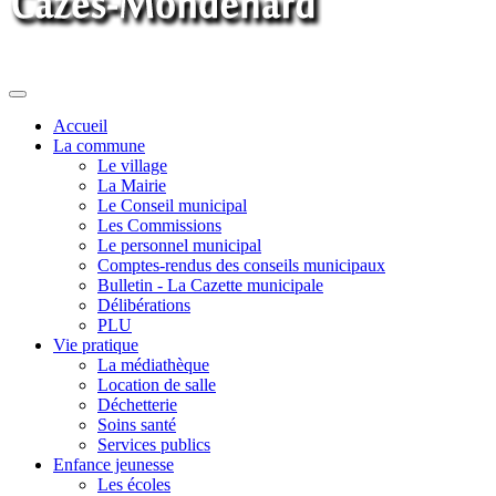
Toggle
navigation
Accueil
La commune
Le village
La Mairie
Le Conseil municipal
Les Commissions
Le personnel municipal
Comptes-rendus des conseils municipaux
Bulletin - La Cazette municipale
Délibérations
PLU
Vie pratique
La médiathèque
Location de salle
Déchetterie
Soins santé
Services publics
Enfance jeunesse
Les écoles