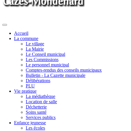
Toggle
navigation
Accueil
La commune
Le village
La Mairie
Le Conseil municipal
Les Commissions
Le personnel municipal
Comptes-rendus des conseils municipaux
Bulletin - La Cazette municipale
Délibérations
PLU
Vie pratique
La médiathèque
Location de salle
Déchetterie
Soins santé
Services publics
Enfance jeunesse
Les écoles