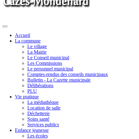
Toggle
navigation
Accueil
La commune
Le village
La Mairie
Le Conseil municipal
Les Commissions
Le personnel municipal
Comptes-rendus des conseils municipaux
Bulletin - La Cazette municipale
Délibérations
PLU
Vie pratique
La médiathèque
Location de salle
Déchetterie
Soins santé
Services publics
Enfance jeunesse
Les écoles