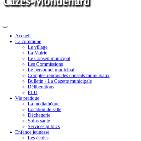
Toggle
navigation
Accueil
La commune
Le village
La Mairie
Le Conseil municipal
Les Commissions
Le personnel municipal
Comptes-rendus des conseils municipaux
Bulletin - La Cazette municipale
Délibérations
PLU
Vie pratique
La médiathèque
Location de salle
Déchetterie
Soins santé
Services publics
Enfance jeunesse
Les écoles