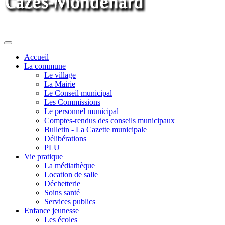
Toggle
navigation
Accueil
La commune
Le village
La Mairie
Le Conseil municipal
Les Commissions
Le personnel municipal
Comptes-rendus des conseils municipaux
Bulletin - La Cazette municipale
Délibérations
PLU
Vie pratique
La médiathèque
Location de salle
Déchetterie
Soins santé
Services publics
Enfance jeunesse
Les écoles