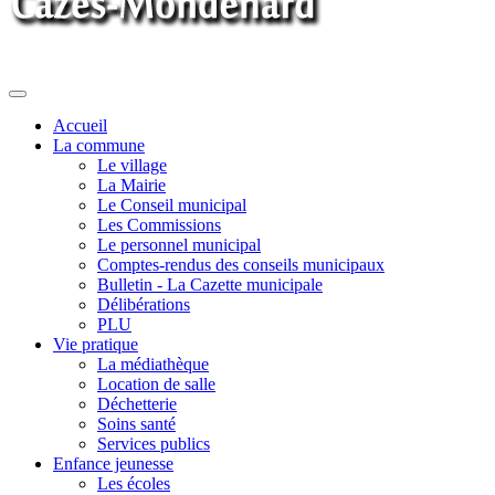
Toggle
navigation
Accueil
La commune
Le village
La Mairie
Le Conseil municipal
Les Commissions
Le personnel municipal
Comptes-rendus des conseils municipaux
Bulletin - La Cazette municipale
Délibérations
PLU
Vie pratique
La médiathèque
Location de salle
Déchetterie
Soins santé
Services publics
Enfance jeunesse
Les écoles