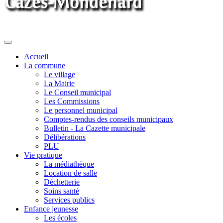
Toggle
navigation
Accueil
La commune
Le village
La Mairie
Le Conseil municipal
Les Commissions
Le personnel municipal
Comptes-rendus des conseils municipaux
Bulletin - La Cazette municipale
Délibérations
PLU
Vie pratique
La médiathèque
Location de salle
Déchetterie
Soins santé
Services publics
Enfance jeunesse
Les écoles