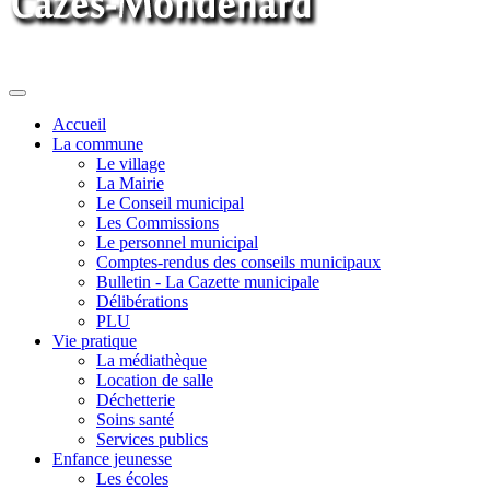
Toggle
navigation
Accueil
La commune
Le village
La Mairie
Le Conseil municipal
Les Commissions
Le personnel municipal
Comptes-rendus des conseils municipaux
Bulletin - La Cazette municipale
Délibérations
PLU
Vie pratique
La médiathèque
Location de salle
Déchetterie
Soins santé
Services publics
Enfance jeunesse
Les écoles