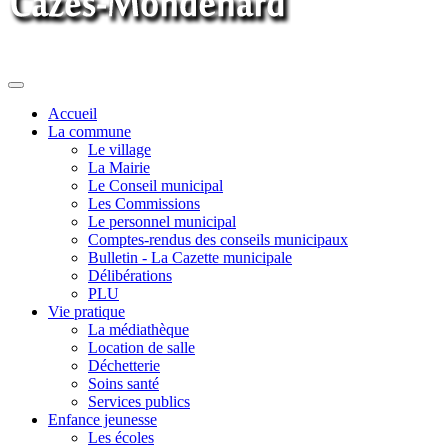
Toggle
navigation
Accueil
La commune
Le village
La Mairie
Le Conseil municipal
Les Commissions
Le personnel municipal
Comptes-rendus des conseils municipaux
Bulletin - La Cazette municipale
Délibérations
PLU
Vie pratique
La médiathèque
Location de salle
Déchetterie
Soins santé
Services publics
Enfance jeunesse
Les écoles