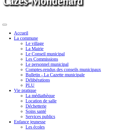
Toggle
navigation
Accueil
La commune
Le village
La Mairie
Le Conseil municipal
Les Commissions
Le personnel municipal
Comptes-rendus des conseils municipaux
Bulletin - La Cazette municipale
Délibérations
PLU
Vie pratique
La médiathèque
Location de salle
Déchetterie
Soins santé
Services publics
Enfance jeunesse
Les écoles