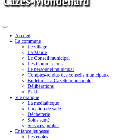
Toggle
navigation
Accueil
La commune
Le village
La Mairie
Le Conseil municipal
Les Commissions
Le personnel municipal
Comptes-rendus des conseils municipaux
Bulletin - La Cazette municipale
Délibérations
PLU
Vie pratique
La médiathèque
Location de salle
Déchetterie
Soins santé
Services publics
Enfance jeunesse
Les écoles