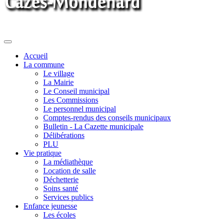
Toggle
navigation
Accueil
La commune
Le village
La Mairie
Le Conseil municipal
Les Commissions
Le personnel municipal
Comptes-rendus des conseils municipaux
Bulletin - La Cazette municipale
Délibérations
PLU
Vie pratique
La médiathèque
Location de salle
Déchetterie
Soins santé
Services publics
Enfance jeunesse
Les écoles