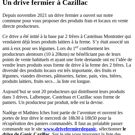
Un drive fermier à Cazillac
Depuis novembre 2021 un drive fermier a ouvert sur notre
commune pour vous proposer des produits frais et locaux en vente
directe producteurs.
Ce drive a été initié à la base par 2 frères à Castelnau Montratier qui
vendaient déjà leurs produits laitiers à la ferme. S’y était associé un
er
ami à eux pour ses légumes. Lors du 1
confinement les
producteurs alentours (10 à 20kms) ne bénéficiant pas de leurs
points de vente habituels et ayant une forte demande ont eu l’idée de
vendre leurs produits sous forme de drive à la ferme des 2 frères. La
diversité des produits locaux est très importante, des fruits et
légumes, viandes diverses, pâtisseries, farine, pain, vins, bières,
produits laitiers, fruits secs…la liste est longue.
Aujourd’hui se sont 20 producteurs qui distribuent leurs produits
dans 3 drives, Lalbenque, Castelnau et Cazillac sous forme de
paniers. Un producteur par produit, telle est la devise.
Nadège et Mathieu Iches font partie de l’aventure et ouvrent les
portes de leur drive le mercredi de 18h30 à 18h50 pour la
récupération des paniers commandés. Il faut au préalable passer
commande sur le site
www.drivefermierdeganic
, sélectionner
le
drive de Ganic Cazillac
. Sur le site vous trouverez la liste des