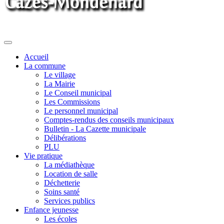
Toggle
navigation
Accueil
La commune
Le village
La Mairie
Le Conseil municipal
Les Commissions
Le personnel municipal
Comptes-rendus des conseils municipaux
Bulletin - La Cazette municipale
Délibérations
PLU
Vie pratique
La médiathèque
Location de salle
Déchetterie
Soins santé
Services publics
Enfance jeunesse
Les écoles