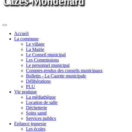
Toggle
navigation
Accueil
La commune
Le village
La Mairie
Le Conseil municipal
Les Commissions
Le personnel municipal
Comptes-rendus des conseils municipaux
Bulletin - La Cazette municipale
Délibérations
PLU
Vie pratique
La médiathèque
Location de salle
Déchetterie
Soins santé
Services publics
Enfance jeunesse
Les écoles