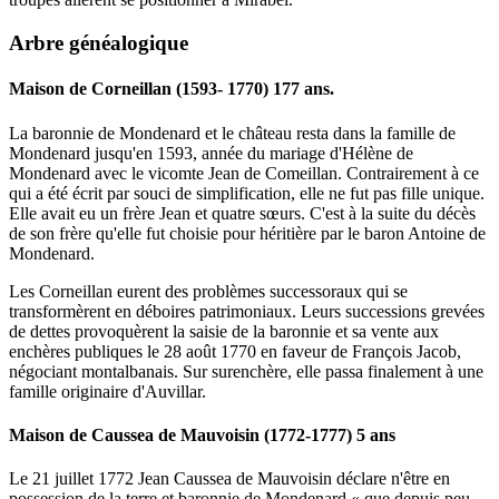
Arbre généalogique
Maison de Corneillan (1593- 1770) 177 ans.
La baronnie de Mondenard et le château resta dans la famille de
Mondenard jusqu'en 1593, année du mariage d'Hélène de
Mondenard avec le vicomte Jean de Comeillan. Contrairement à ce
qui a été écrit par souci de simplification, elle ne fut pas fille unique.
Elle avait eu un frère Jean et quatre sœurs. C'est à la suite du décès
de son frère qu'elle fut choisie pour héritière par le baron Antoine de
Mondenard.
Les Corneillan eurent des problèmes successoraux qui se
transformèrent en déboires patrimoniaux. Leurs successions grevées
de dettes provoquèrent la saisie de la baronnie et sa vente aux
enchères publiques le 28 août 1770 en faveur de François Jacob,
négociant montalbanais. Sur surenchère, elle passa finalement à une
famille originaire d'Auvillar.
Maison de Caussea de Mauvoisin (1772-1777) 5 ans
Le 21 juillet 1772 Jean Caussea de Mauvoisin déclare n'être en
possession de la terre et baronnie de Mondenard « que depuis peu