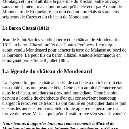
Montaigu et lui ont attribué la paternité du Boston, autre ouvrage
sans nom d'auteur, mais dont on sait qu'il a été écrit par Arnaud de
Mondenard de Roquelaure, un descendant bordelais des anciens
seigneurs de Cazes et du château de Mondenard.
Le Baron Chazal (1812)
Jean de Saint-Sardos vendit la terre et le château de Mondenard en
1812 au baron Chazal, préfet des Hautes Pyrénées. Le marquis
aurait vendu Mondenard pour acheter la terre de Malause au bord de
la Garonne. Le petit fils du baron Chazal, Anatole Monmajour en
témoignait par lettre le 8 juillet 1885.
La légende du château de Mondenard
La légende fut que le château servit de cachette à un trésor qui était
rassemblé dans une peau de bête. Cette peau aurait été enterrée soit
dans le château, soit dans sa proximité immédiate. Cette histoire
parvint à l'oreille de chercheurs d'or qui consacrèrent beaucoup
d'argent à retrouver ce trésor. Ils ont fouillé en particulier dans le puit
et sous les anciens remparts. Selon toute apparence personne n'a
trouvé de trésor. Mais si quelqu'un l'avait trouvé s'en serait-il vanté ?
Nous tenons à apporter tous nos remerciements à Michel de
Mondenard pour toutes ses informations précieuses, qu'il a su