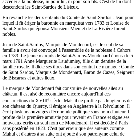
accéder à la noblesse, ni pour lui, ni pour son fils. C'est de lui dont
descendent les Saint-Sardos de Lisieux.
En revanche les deux enfants du Comte de Saint-Sardos : Jean pour
lequel il fit ériger la baronnie en marquisat vers 1783 et Louise de
Saint-Sardos qui épousa Monsieur Mieulet de La Rivière furent
nobles.
Jean de Saint-Sardos, Marquis de Mondenard, est le seul de sa
famille à avoir été convoqué à l'assemblée de la noblesse à Cahors
en 1789. Le jeune marquis de Saint-Sardos-Mondenard épousa le 5
mars 1791 Anne Marguerite Laudumiey, fille d'un dentiste de la
famille royale. Il dicte ses titres dans son contrat de mariage : Comte
de Saint-Sardos, Marquis de Mondenard, Baron de Cazes, Seigneur
de Biscarras et autres lieux.
Le marquis de Mondenard fait construire de nouvelles ailes au
château, il est aisé de reconnaître encore aujourd'hui ces
e
constructions du XVIII
siècle. Mais il ne profite pas longtemps de
son château du Quercy, il émigre en Angleterre à la Révolution. Il
écrit plusieurs ouvrages d'économie politique sans nom d'auteur. Il
profite de la première amnistie pour revenir en France et signe ses
nouveaux écrits du seul nom de Mondenard. Il est décédé à Paris
sans postérité en 1823. C'est par erreur que des auteurs comme
Mahul et d'autres à sa suite ont ajouté à son patronyme celui de