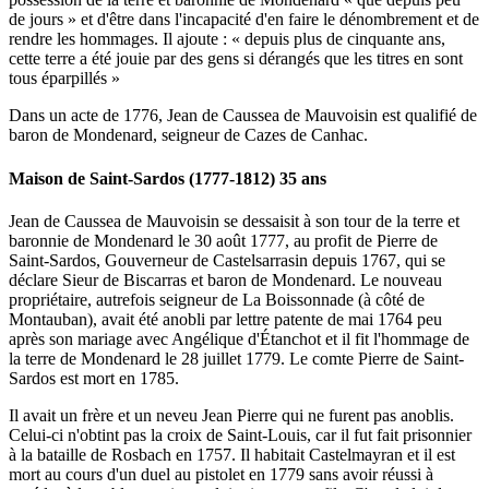
de jours » et d'être dans l'incapacité d'en faire le dénombrement et de
rendre les hommages. Il ajoute : « depuis plus de cinquante ans,
cette terre a été jouie par des gens si dérangés que les titres en sont
tous éparpillés »
Dans un acte de 1776, Jean de Caussea de Mauvoisin est qualifié de
baron de Mondenard, seigneur de Cazes de Canhac.
Maison de Saint-Sardos (1777-1812) 35 ans
Jean de Caussea de Mauvoisin se dessaisit à son tour de la terre et
baronnie de Mondenard le 30 août 1777, au profit de Pierre de
Saint-Sardos, Gouverneur de Castelsarrasin depuis 1767, qui se
déclare Sieur de Biscarras et baron de Mondenard. Le nouveau
propriétaire, autrefois seigneur de La Boissonnade (à côté de
Montauban), avait été anobli par lettre patente de mai 1764 peu
après son mariage avec Angélique d'Étanchot et il fit l'hommage de
la terre de Mondenard le 28 juillet 1779. Le comte Pierre de Saint-
Sardos est mort en 1785.
Il avait un frère et un neveu Jean Pierre qui ne furent pas anoblis.
Celui-ci n'obtint pas la croix de Saint-Louis, car il fut fait prisonnier
à la bataille de Rosbach en 1757. Il habitait Castelmayran et il est
mort au cours d'un duel au pistolet en 1779 sans avoir réussi à