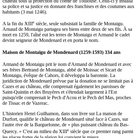
château sous la protection du comte de Toulouse. Celui-ci y installa
sa police et sa justice en donnant des franchises et des coutumes aux
habitants (3 mai 1246).
e
A la fin du XIII
siècle, seule subsistait la famille de Montaigu.
Arnaud de Montaigu partagea ses biens entre deux de ses fils. À sa
mort en 1259, l'aîné eut les terres de Montaigu et Armand le cadet
devint seigneur de Mondenard et en porta le nom.
Maison de Montaigu de Mondenard (1259-1593) 334 ans
Armand de Montaigu prit le nom d'Armand de Mondenard et avec
ses frères Bertrand de Montaigu, abbé de Moissac et Sicart de
Montaigu, évêque de Cahors, il développa la baronnie. La
juridiction de Mondenard prévue par la donation ne se limitait pas à
Cazes et au château, elle comprenait également les paroisses de
Saint-Quintin et des Bruyères et s'étendait largement à l'Est
puisqu'elle comprenait le Pech d'Acou et le Pech del Mas, proches
de Tissac et de Vazerac.
L'historien Henri Guilhamon, dans son livre sur La maison de
Durfort, qualifie le château de Mondenard situé face à Cazes, sur
l'autre rive de la Barguelonne, de « plus puissant château du Bas-
e
Quercy. » C'est au milieu du XIII
siècle que ce premier rang parmi
les places fortes de la région lui convient le mieux.