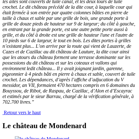
les ailes sont couverts de tuile canal, et les deux tours de tuile
crochet. Le dit château précédé de la dite cour, à laquelle cour qui
était fermée à son entrée par quatre colonnes bâties en pierre de
taille à chaux et sable par une grille de bois, une grande porte à
grille de douze pieds de hauteur sur 9 de largeur; du côté à gauche,
en entrant par la grande porte, est une autre petite porte aussi à
grille, et du côté à droite est une grille de hauteur l'une et l'autre de
10 pieds sur 6 de largeur, le tout en bois. Les dites portes à grilles
n’existant plus... L’on arrive par la route qui vient de Lauzerte, de
Cazes et de Cazillac au dit château de Lauture, la dite cour ainsi
que les atours du château forment une terrasse dominante sur les
possessions du dit château et sur les coteaux et vallons qui
environnent ledit château... Il y avait joignant jardin, garenne,
pigeonnier à 4 pieds bâti en pierre à chaux et sable, couvert de tuile
crochet. Les dépendances, d’après l’affiche d’adjucation du V
messidor, an VII, formaient 470 hectares compris en 6 domaines du
Bouyssou, de Ribot, de Raspau, de Cazillac, d’Alon et d’Escayrac
et estimés par le sieur Barrau, chargé de la vérification générale, à
702.700 livres.”
Retour vers le haut
Le château de Mondenard