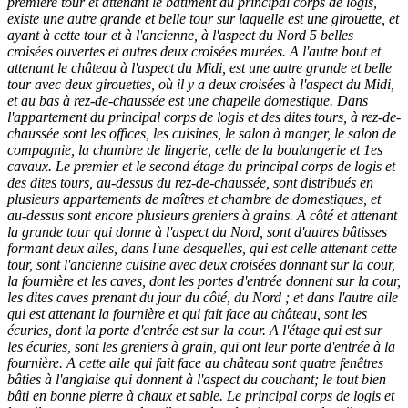
première tour et attenant le bâtiment du principal corps de logis,
existe une autre grande et belle tour sur laquelle est une girouette, et
ayant à cette tour et à l'ancienne, à l'aspect du Nord 5 belles
croisées ouvertes et autres deux croisées murées. A l'autre bout et
attenant le château à l'aspect du Midi, est une autre grande et belle
tour avec deux girouettes, où il y a deux croisées à l'aspect du Midi,
et au bas à rez-de-chaussée est une chapelle domestique. Dans
l'appartement du principal corps de logis et des dites tours, à rez-de-
chaussée sont les offices, les cuisines, le salon à manger, le salon de
compagnie, la chambre de lingerie, celle de la boulangerie et 1es
cavaux. Le premier et le second étage du principal corps de logis et
des dites tours, au-dessus du rez-de-chaussée, sont distribués en
plusieurs appartements de maîtres et chambre de domestiques, et
au-dessus sont encore plusieurs greniers à grains. A côté et attenant
la grande tour qui donne à l'aspect du Nord, sont d'autres bâtisses
formant deux ailes, dans l'une desquelles, qui est celle attenant cette
tour, sont l'ancienne cuisine avec deux croisées donnant sur la cour,
la fournière et les caves, dont les portes d'entrée donnent sur la cour,
les dites caves prenant du jour du côté, du Nord ; et dans l'autre aile
qui est attenant la fournière et qui fait face au château, sont les
écuries, dont la porte d'entrée est sur la cour. A l'étage qui est sur
les écuries, sont les greniers à grain, qui ont leur porte d'entrée à la
fournière. A cette aile qui fait face au château sont quatre fenêtres
bâties à l'anglaise qui donnent à l'aspect du couchant; le tout bien
bâti en bonne pierre à chaux et sable. Le principal corps de logis et