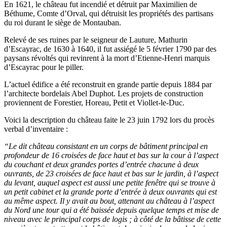
En 1621, le château fut incendié et détruit par Maximilien de
Béthume, Comte d’Orval, qui détruisit les propriétés des partisans
du roi durant le siège de Montauban.
Relevé de ses ruines par le seigneur de Lauture, Mathurin
d’Escayrac, de 1630 à 1640, il fut assiégé le 5 février 1790 par des
paysans révoltés qui revinrent à la mort d’Etienne-Henri marquis
d’Escayrac pour le piller.
L’actuel édifice a été reconstruit en grande partie depuis 1884 par
l’architecte bordelais Abel Duphot. Les projets de construction
proviennent de Forestier, Horeau, Petit et Viollet-le-Duc.
Voici la description du château faite le 23 juin 1792 lors du procès
verbal d’inventaire :
“Le dit château consistant en un corps de bâtiment principal en
profondeur de 16 croisées de face haut et bas sur la cour à l’aspect
du couchant et deux grandes portes d’entrée chacune à deux
ouvrants, de 23 croisées de face haut et bas sur le jardin, à l’aspect
du levant, auquel aspect est aussi une petite fenêtre qui se trouve à
un petit cabinet et la grande porte d’entrée à deux ouvrants qui est
au même aspect. Il y avait au bout, attenant au château à l’aspect
du Nord une tour qui a été baissée depuis quelque temps et mise de
niveau avec le principal corps de logis ; à côté de la bâtisse de cette