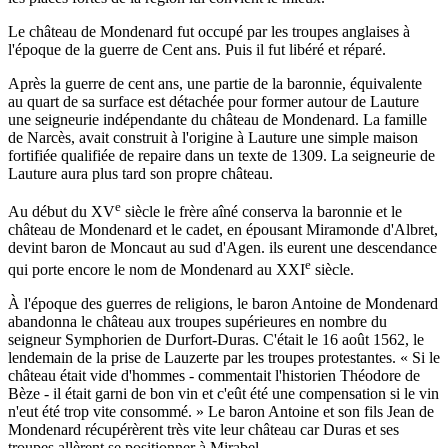
Le château de Mondenard fut occupé par les troupes anglaises à
l'époque de la guerre de Cent ans. Puis il fut libéré et réparé.
Après la guerre de cent ans, une partie de la baronnie, équivalente
au quart de sa surface est détachée pour former autour de Lauture
une seigneurie indépendante du château de Mondenard. La famille
de Narcès, avait construit à l'origine à Lauture une simple maison
fortifiée qualifiée de repaire dans un texte de 1309. La seigneurie de
Lauture aura plus tard son propre château.
e
Au début du XV
siècle le frère aîné conserva la baronnie et le
château de Mondenard et le cadet, en épousant Miramonde d'Albret,
devint baron de Moncaut au sud d'Agen. ils eurent une descendance
e
qui porte encore le nom de Mondenard au XXI
siècle.
À l'époque des guerres de religions, le baron Antoine de Mondenard
abandonna le château aux troupes supérieures en nombre du
seigneur Symphorien de Durfort-Duras. C'était le 16 août 1562, le
lendemain de la prise de Lauzerte par les troupes protestantes. « Si le
château était vide d'hommes - commentait l'historien Théodore de
Bèze - il était garni de bon vin et c'eût été une compensation si le vin
n'eut été trop vite consommé. » Le baron Antoine et son fils Jean de
Mondenard récupérèrent très vite leur château car Duras et ses
troupes allèrent se positionner à Mirabel.