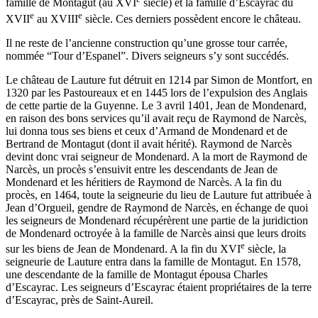
famille de Montagut (au XVI
siècle) et la famille d’Escayrac du
e
e
XVII
au XVIII
siècle. Ces derniers possèdent encore le château.
Il ne reste de l’ancienne construction qu’une grosse tour carrée,
nommée “Tour d’Espanel”. Divers seigneurs s’y sont succédés.
Le château de Lauture fut détruit en 1214 par Simon de Montfort, en
1320 par les Pastoureaux et en 1445 lors de l’expulsion des Anglais
de cette partie de la Guyenne. Le 3 avril 1401, Jean de Mondenard,
en raison des bons services qu’il avait reçu de Raymond de Narcès,
lui donna tous ses biens et ceux d’Armand de Mondenard et de
Bertrand de Montagut (dont il avait hérité). Raymond de Narcès
devint donc vrai seigneur de Mondenard. A la mort de Raymond de
Narcès, un procès s’ensuivit entre les descendants de Jean de
Mondenard et les héritiers de Raymond de Narcès. A la fin du
procès, en 1464, toute la seigneurie du lieu de Lauture fut attribuée à
Jean d’Orgueil, gendre de Raymond de Narcès, en échange de quoi
les seigneurs de Mondenard récupérèrent une partie de la juridiction
de Mondenard octroyée à la famille de Narcès ainsi que leurs droits
e
sur les biens de Jean de Mondenard. A la fin du XVI
siècle, la
seigneurie de Lauture entra dans la famille de Montagut. En 1578,
une descendante de la famille de Montagut épousa Charles
d’Escayrac. Les seigneurs d’Escayrac étaient propriétaires de la terre
d’Escayrac, près de Saint-Aureil.