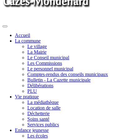
Toggle
navigation
Accueil
La commune
Le village
La Mairie
Le Conseil municipal
Les Commissions
Le personnel municipal
Comptes-rendus des conseils municipaux
Bulletin - La Cazette municipale
Délibérations
PLU
Vie pratique
La médiathèque
Location de salle
Déchetterie
Soins santé
Services publics
Enfance jeunesse
Les écoles